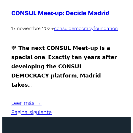
CONSUL Meet-up: Decide Madrid
17 noviembre 2025
·
consuldemocracyfoundation
💙 𝗧𝗵𝗲 𝗻𝗲𝘅𝘁 𝗖𝗢𝗡𝗦𝗨𝗟 𝗠𝗲𝗲𝘁-𝘂𝗽 𝗶𝘀 𝗮
𝘀𝗽𝗲𝗰𝗶𝗮𝗹 𝗼𝗻𝗲. 𝗘𝘅𝗮𝗰𝘁𝗹𝘆 𝘁𝗲𝗻 𝘆𝗲𝗮𝗿𝘀 𝗮𝗳𝘁𝗲𝗿
𝗱𝗲𝘃𝗲𝗹𝗼𝗽𝗶𝗻𝗴 𝘁𝗵𝗲 𝗖𝗢𝗡𝗦𝗨𝗟
𝗗𝗘𝗠𝗢𝗖𝗥𝗔𝗖𝗬 𝗽𝗹𝗮𝘁𝗳𝗼𝗿𝗺, 𝗠𝗮𝗱𝗿𝗶𝗱
𝘁𝗮𝗸𝗲𝘀…
Leer más →
Página siguiente